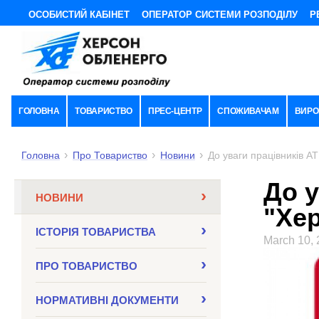
ОСОБИСТИЙ КАБІНЕТ
ОПЕРАТОР СИСТЕМИ РОЗПОДІЛУ
Р
ГОЛОВНА
ТОВАРИСТВО
ПРЕС-ЦЕНТР
СПОЖИВАЧАМ
ВИРО
Головна
Про Товариство
Новини
До уваги працівників А
До у
НОВИНИ
"Хе
ІСТОРІЯ ТОВАРИСТВА
March 10,
ПРО ТОВАРИСТВО
НОРМАТИВНI ДОКУМЕНТИ