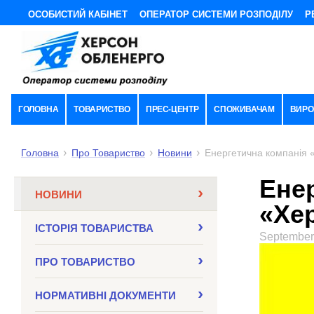
ОСОБИСТИЙ КАБІНЕТ
ОПЕРАТОР СИСТЕМИ РОЗПОДІЛУ
Р
ГОЛОВНА
ТОВАРИСТВО
ПРЕС-ЦЕНТР
СПОЖИВАЧАМ
ВИРО
Головна
Про Товариство
Новини
Енергетична компанія 
Ене
НОВИНИ
«Хе
ІСТОРІЯ ТОВАРИСТВА
September
ПРО ТОВАРИСТВО
НОРМАТИВНI ДОКУМЕНТИ