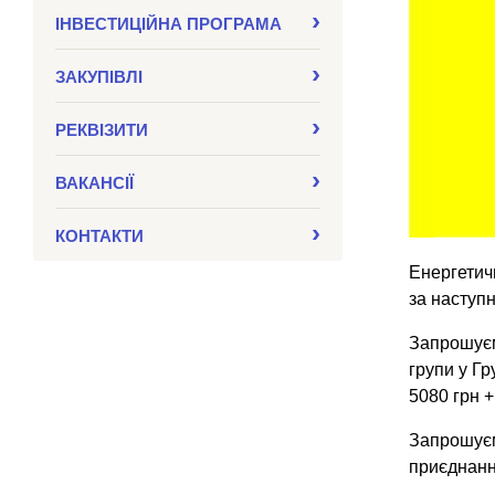
ІНВЕСТИЦІЙНА ПРОГРАМА
ЗАКУПIВЛI
РЕКВІЗИТИ
ВАКАНСІЇ
КОНТАКТИ
Енергетич
за наступ
Запрошуєм
групи у Гр
5080 грн +
Запрошуєм
приєднанн