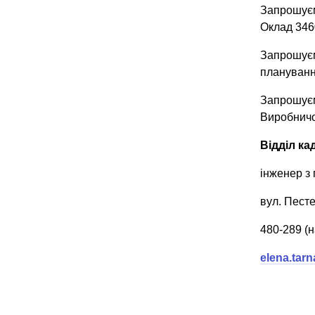
Запрошуєм
Оклад 346
Запрошуєм
планування
Запрошуєм
Виробничо-
Відділ к
інженер з 
вул. Песте
480-289 (н
elena.tar