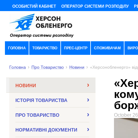
ОСОБИСТИЙ КАБІНЕТ
ОПЕРАТОР СИСТЕМИ РОЗПОДІЛУ
Р
ГОЛОВНА
ТОВАРИСТВО
ПРЕС-ЦЕНТР
СПОЖИВАЧАМ
ВИРО
Головна
Про Товариство
Новини
«Херсонобленерго» від
«Хе
НОВИНИ
ком
ІСТОРІЯ ТОВАРИСТВА
бор
ПРО ТОВАРИСТВО
October 26
НОРМАТИВНI ДОКУМЕНТИ