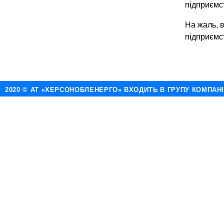
підприємст
На жаль, в
підприємст
2020 © АТ «ХЕРСОНОБЛЕНЕРГО» ВХОДИТЬ В ГРУПУ КОМПАН