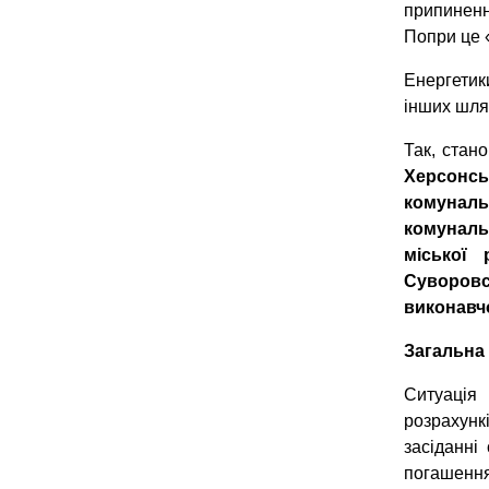
припиненн
Попри це 
Енергетик
інших шля
Так, стан
Херсонсь
комуналь
комуналь
міської
Суворовс
виконавчо
Загальна
Ситуація
розрахунк
засіданні
погашенн