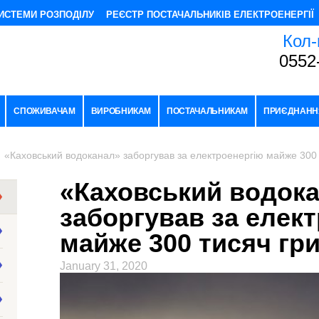
ИСТЕМИ РОЗПОДІЛУ
РЕЄСТР ПОСТАЧАЛЬНИКІВ ЕЛЕКТРОЕНЕРГІЇ
Кол-
0552
СПОЖИВАЧАМ
ВИРОБНИКАМ
ПОСТАЧАЛЬНИКАМ
ПРИЄДНАНН
«Каховський водоканал» заборгував за електроенергію майже 300 
«Каховський водок
заборгував за елек
майже 300 тисяч гр
January 31, 2020