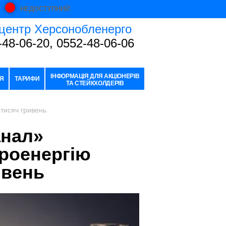
НЕДОСТУПНИЙ
центр Херсонобленерго
-48-06-20, 0552-48-06-06
ІНФОРМАЦІЯ ДЛЯ АКЦІОНЕРІВ
Я
ТАРИФИ
ТА СТЕЙКХОЛДЕРІВ
тисяч гривень
анал»
троенергію
ивень