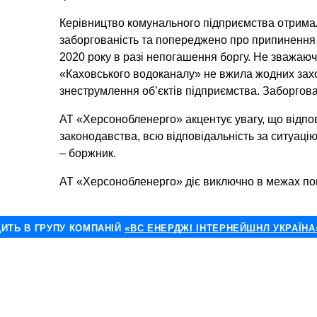
Керівництво комунального підприємства отрима
заборгованість та попереджено про припинення 
2020 року в разі непогашення боргу. Не зважаючи
«Каховського водоканалу» не вжила жодних зах
знеструмлення об’єктів підприємства. Заборгов
АТ «Херсонобленерго» акцентує увагу, що відпо
законодавства, всю відповідальність за ситуаці
– боржник.
АТ «Херсонобленерго» діє виключно в межах п
ДИТЬ В ГРУПУ КОМПАНІЙ
«ВС ЕНЕРДЖІ ІНТЕРНЕЙШНЛ УКРАЇНА