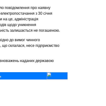
ло повідомлення про наявну
електропостачання з 30 січня
 на це, адміністрація
одів щодо уникнення
аність залишається не погашеною.
відно до вимог чинного
ю, що склалася, несе підприємство
овноважень наданих державою
»