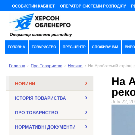
ОСОБИСТИЙ КАБІНЕТ
ОПЕРАТОР СИСТЕМИ РОЗПОДІЛУ
Р
ГОЛОВНА
ТОВАРИСТВО
ПРЕС-ЦЕНТР
СПОЖИВАЧАМ
ВИРО
Головна
Про Товариство
Новини
На Арабатській стрілці
На А
НОВИНИ
рек
ІСТОРІЯ ТОВАРИСТВА
July 22, 2
ПРО ТОВАРИСТВО
НОРМАТИВНI ДОКУМЕНТИ