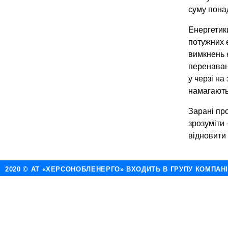
суму понад
Енергетик
потужних 
вимкнень 
перенавант
у черзі на
намагають
Зарані пр
зрозуміти
відновити
2020 © АТ «ХЕРСОНОБЛЕНЕРГО» ВХОДИТЬ В ГРУПУ КОМПАН