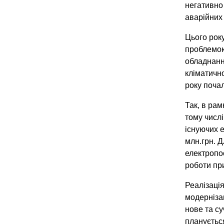
негативно
аварійних
Цього рок
проблемою
обладнанн
кліматично
року поча
Так, в рам
тому числі
існуючих 
млн.грн. 
електропос
роботи пр
Реалізація
модерніза
нове та су
планується