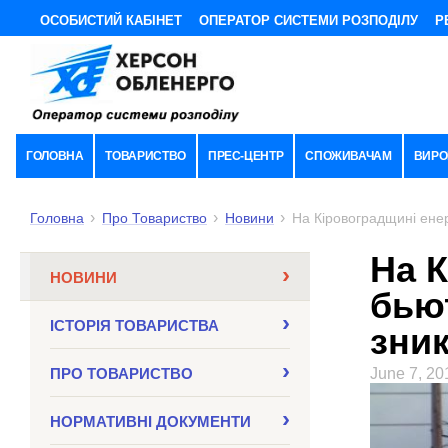
ОСОБИСТИЙ КАБІНЕТ
ОПЕРАТОР СИСТЕМИ РОЗПОДІЛУ
Р
ГОЛОВНА
ТОВАРИСТВО
ПРЕС-ЦЕНТР
СПОЖИВАЧАМ
ВИРО
Головна
Про Товариство
Новини
На Кіровоградщині енер
На 
НОВИНИ
бьют
ІСТОРІЯ ТОВАРИСТВА
зни
ПРО ТОВАРИСТВО
June 7, 20
НОРМАТИВНI ДОКУМЕНТИ