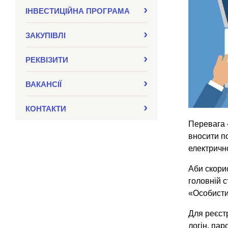
ІНВЕСТИЦІЙНА ПРОГРАМА
ЗАКУПIВЛI
РЕКВІЗИТИ
ВАКАНСІЇ
КОНТАКТИ
Перевага 
вносити п
електрично
Аби скори
головній 
«Особисти
Для реєст
логін, пар