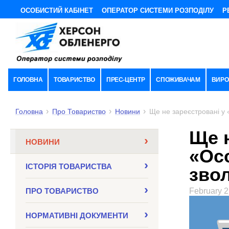
ОСОБИСТИЙ КАБІНЕТ
ОПЕРАТОР СИСТЕМИ РОЗПОДІЛУ
Р
ГОЛОВНА
ТОВАРИСТВО
ПРЕС-ЦЕНТР
СПОЖИВАЧАМ
ВИРО
Головна
Про Товариство
Новини
Ще не зареєстровані у 
Ще н
НОВИНИ
«Осо
ІСТОРІЯ ТОВАРИСТВА
звол
ПРО ТОВАРИСТВО
February 2
НОРМАТИВНI ДОКУМЕНТИ