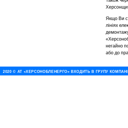
Також чере
Херсонщин
Якщо Ви ст
лініях ел
демонтажу
«Херсоноб
негайно п
або до пр
2020 © АТ «ХЕРСОНОБЛЕНЕРГО» ВХОДИТЬ В ГРУПУ КОМПАН