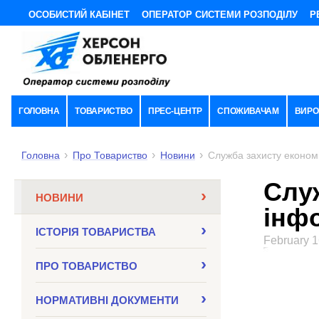
ОСОБИСТИЙ КАБІНЕТ
ОПЕРАТОР СИСТЕМИ РОЗПОДІЛУ
Р
ГОЛОВНА
ТОВАРИСТВО
ПРЕС-ЦЕНТР
СПОЖИВАЧАМ
ВИРО
Головна
Про Товариство
Новини
Служба захисту економі
Слу
НОВИНИ
інфо
ІСТОРІЯ ТОВАРИСТВА
February 1
ПРО ТОВАРИСТВО
НОРМАТИВНI ДОКУМЕНТИ