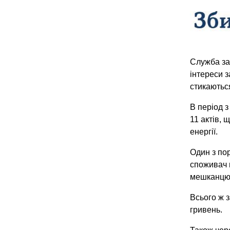
Служба за
інтереси 
стикаютьс
В період 
11 актів,
енергії.
Один з по
споживач п
мешканцю 
Всього ж 
гривень.