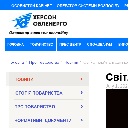
ОСОБИСТИЙ КАБІНЕТ
ОПЕРАТОР СИСТЕМИ РОЗПОДІЛУ
Р
ГОЛОВНА
ТОВАРИСТВО
ПРЕС-ЦЕНТР
СПОЖИВАЧАМ
ВИРО
Головна
Про Товариство
Новини
Світла пам'ять нашій кол
Світ
НОВИНИ
July 1, 20
ІСТОРІЯ ТОВАРИСТВА
ПРО ТОВАРИСТВО
НОРМАТИВНI ДОКУМЕНТИ