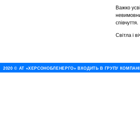
Важко усві
невимовний
співчуття.
Світла і в
2020 © АТ «ХЕРСОНОБЛЕНЕРГО» ВХОДИТЬ В ГРУПУ КОМПАН