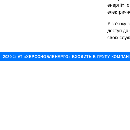
енергії»,
електрично
У зв’язку
доступ до
своїх служ
2020 © АТ «ХЕРСОНОБЛЕНЕРГО» ВХОДИТЬ В ГРУПУ КОМПАН