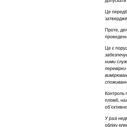
допускати
Це передб
затвердже
Проте, дея
проведенн
Це є пору
забезпечу
ними служ
перевірки
вимірюван
споживанн
Контроль п
пломб, нал
об’єктивно
У разі не
обліку еле