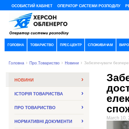
ОСОБИСТИЙ КАБІНЕТ
ОПЕРАТОР СИСТЕМИ РОЗПОДІЛУ
Р
ГОЛОВНА
ТОВАРИСТВО
ПРЕС-ЦЕНТР
СПОЖИВАЧАМ
ВИРО
Головна
Про Товариство
Новини
Забезпечувати безпереш
Заб
НОВИНИ
дос
ІСТОРІЯ ТОВАРИСТВА
елек
спо
ПРО ТОВАРИСТВО
March 10,
НОРМАТИВНI ДОКУМЕНТИ