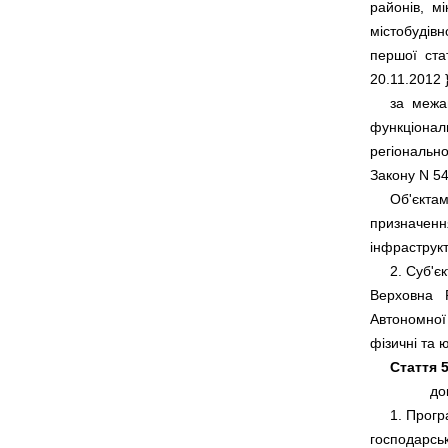
районів,  мі
містобудівно
першої  стат
     за  меж
функціональ
регіональном
Закону N 54
     Об'єкта
призначення
     2. Суб'
Верховна   Р
Автономної 
Стаття 5
     1. Прог
господарсько