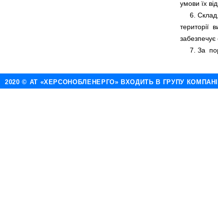
     6. Скла
території  
     7. За  п
2020 © АТ «ХЕРСОНОБЛЕНЕРГО» ВХОДИТЬ В ГРУПУ КОМПАН