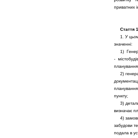
Стаття 1
     1. У ц
     1)  Ге
-  містобуд
     2) гене
документація
планування,
     3) дета
     4) зам
забудови тер