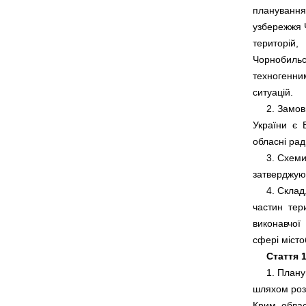
планування 
узбережжя Ч
територій,  
Чорнобильсь
техногенним
     2. Замо
України  є 
     3. Схем
     4. Скл
частин  тер
виконавчої 
Стаття 1
     1. План
шляхом розр