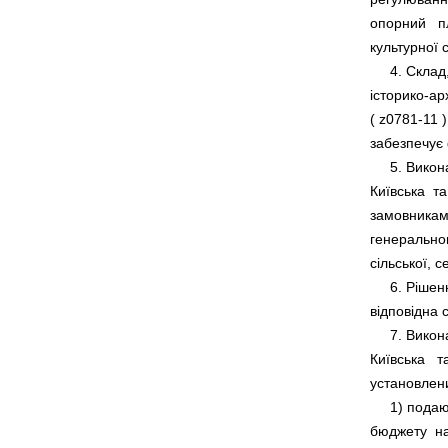
опорний   пл
     4. Склад,
історико-арх
( 
z0781-11
 
     5. Вико
Київська  та
замовниками
генерального
     6. Ріше
     7. Вико
Київська   т
     1) пода
бюджету  на