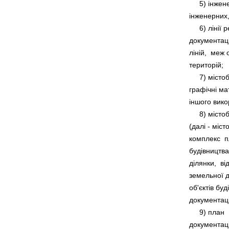
     5) інже
     6) ліні
документаці
ліній,  меж
     7) міст
графічні ма
     8) міс
(далі - міст
комплекс  п
будівництва
ділянки,  ві
земельної ді
об'єктів бу
     9) план 
документаці