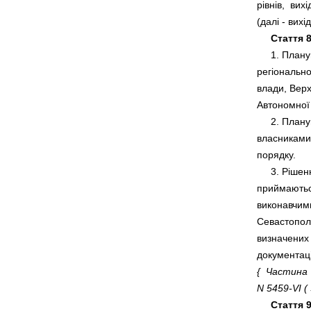
рівнів,  вих
Стаття 8
     1. План
регіонально
влади, Верх
     2. План
власниками 
     3. Ріше
приймаються
виконавчими
Севастополь
визначених 
{  Частина 
N 5459-VI ( 
Стаття 9