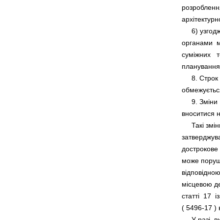
розроблення 
     6) узг
органами  м
суміжних   
     8. Стро
     9. Змін
     Такі з
затверджува
дострокове 
може порушу
відповідною
місцевою де
статті  17  
( 
5496-17
     У разі 