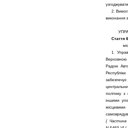
     2. Вимо
Стаття 6
     1.  Упр
Верховною  
Радою  Авто
Республіки 
забезпечує 
центральним
політику  з
іншими  упо
місцевими  
{  Частина 
N 5459-VI ( 