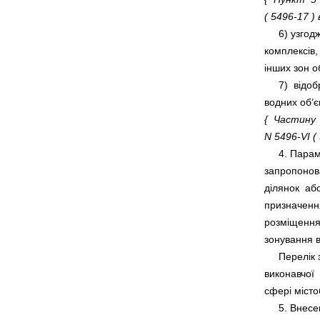
( 
5496-17
 )
     6) узго
комплексів,
     7)  ві
{  Частину
N 5496-VI ( 
     4. Парам
запропонова
ділянок  аб
призначення
розміщення 
     Перелі
виконавчої 
     5. Внес