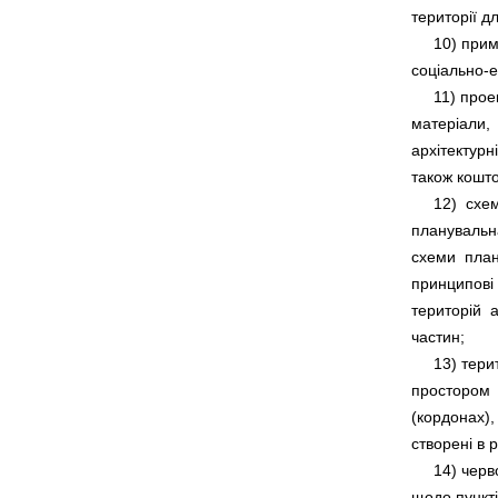
     10) при
     11) про
матеріали, 
архітектурні
     12)  сх
планувальна
схеми  плану
принципові 
територій  
     13) тер
простором  
(кордонах),
     14) черв
щодо пункті