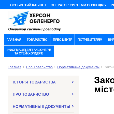
ОСОБИСТИЙ КАБІНЕТ
ОПЕРАТОР СИСТЕМИ РОЗПОДІЛУ
Р
ГЛАВНАЯ
ТОВАРИСТВО
ПРЕС-ЦЕНТР
ПОТРЕБИТЕЛЯМ
ВИ
ІНФОРМАЦІЯ ДЛЯ АКЦІОНЕРІВ
ТА СТЕЙКХОЛДЕРІВ
Главная
Про Товариство
Нормативные документы
Закон
Зак
ІСТОРІЯ ТОВАРИСТВА
міст
ПРО ТОВАРИСТВО
НОРМАТИВНЫЕ ДОКУМЕНТЫ