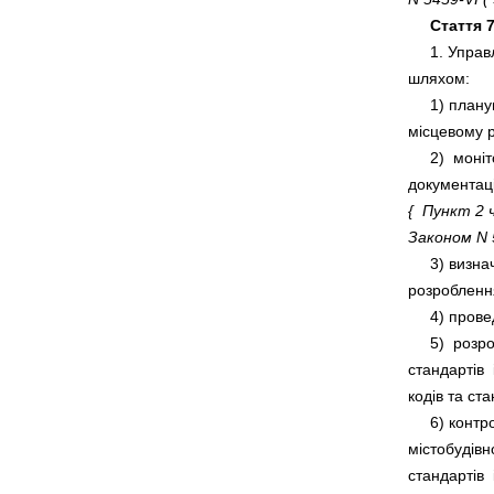
Стаття 7
     1. Упра
     1) план
     2)  мон
{  Пункт 2 
Законом N 5
     3) визн
     5)  ро
стандартів 
     6) конт
містобудівно
стандартів  