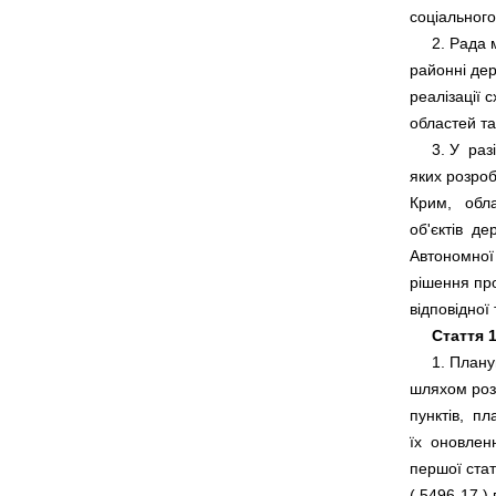
     2. Рада
районні дер
реалізації 
     3. У  р
яких розроб
Крим,   обла
об'єктів  де
Автономної 
рішення про
Стаття 1
     1. План
шляхом розр
пунктів,  пл
їх  оновлен
першої стат
( 
5496-17