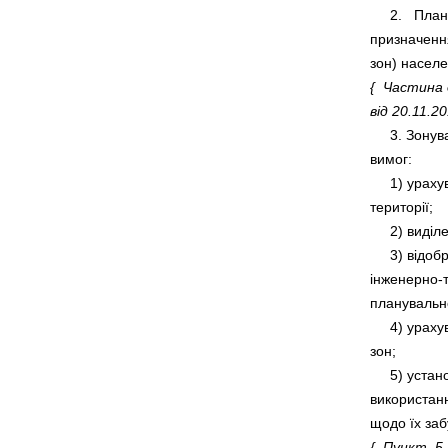
     2.   Пл
призначення
{  Частина 
від 20.11.20
     3. Зону
     1) ура
     3) відоб
інженерно-т
     4) ура
     5) уст
використанн
{  Пункт  5