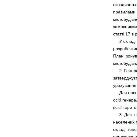
визначаєтьс
правилами  
містобудівно
замовником 
статті 17 в 
     У склад
розроблятис
План  зонува
     2. Гене
затверджуєт
     Для нас
осіб генера
     3. Для 
населених м
складі  ген
регулювання