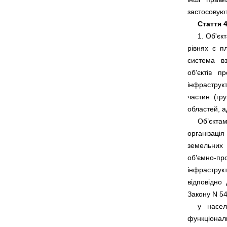
Стаття 4
     1. Об'
рівнях  є  
система   в
об'єктів   п
інфраструкту
частин  (гру
     Об’єкта
організація 
земельних   
об’ємно-про
інфраструкт
відповідно  
Закону N 54
     у   насе
функціональ