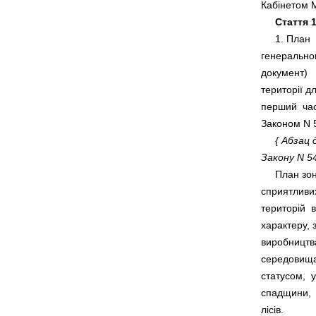
Стаття 1
     1. План
генеральног
документ)  
території д
перший  част
Законом N 5
{ Абзац 
Закону N 54
     План зо
сприятливих
територій  
характеру, 
виробництва
середовища,
статусом,  у
спадщини,  