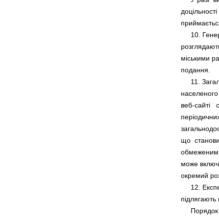
доцільності
     10. Ген
розглядають
міськими ра
     11. Заг
населеного 
веб-сайті   
періодичних
загальнодос
що  станови
обмеженим д
може включа
     12. Екс
     Порядок