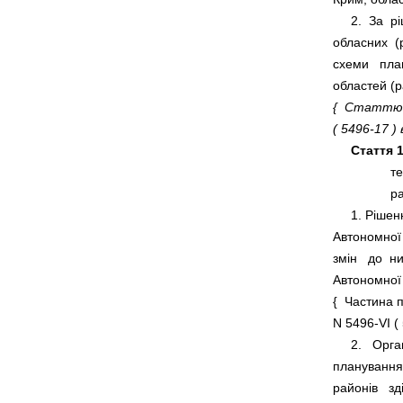
     2.  За 
обласних  (
схеми   пла
{  Статтю 
( 
5496-17
 )
Стаття 1
            
     1. Ріше
Автономної 
змін   до  н
Автономної 
{  Частина 
N 5496-VI ( 
     2.   Ор
планування 
районів   зд