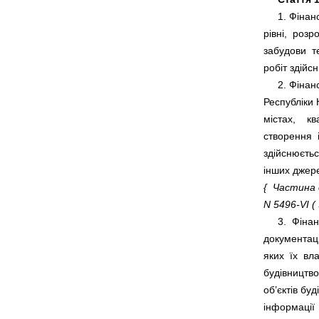
     1. Фін
рівні,  роз
забудови  т
     2. Фіна
Республіки К
містах,    к
створення  
здійснюєтьс
{  Частина 
N 5496-VI ( 
     3.  Фін
документаці
яких  їх  вл
будівництво,
об’єктів буд
інформації  