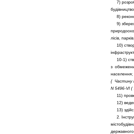
     7) розр
     9) збер
природоохор
     10) ств
     10-1) 
з  обмежени
{  Частину
N 5496-VI ( 
     2. Інс
містобудівна