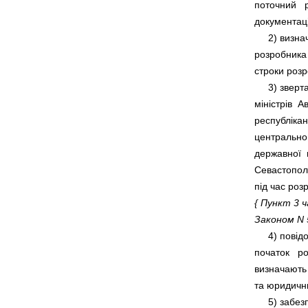
поточний   р
     2) визн
розробника 
     3) звер
міністрів  А
республіканс
центральног
державної  п
Севастополя
{ Пункт 3 ч
Законом N 5
     4) пові
початок   р
визначають 
     5) забе