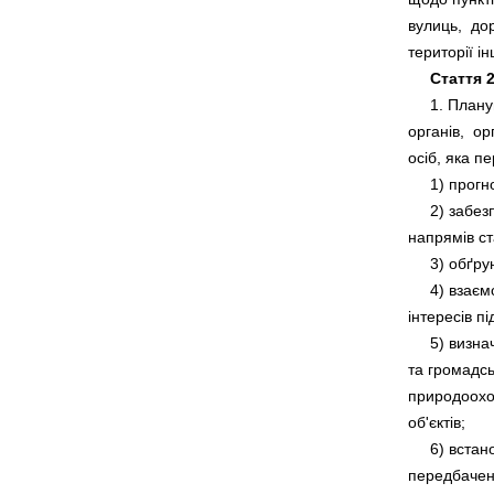
вулиць,  дор
Стаття 2
     1. План
органів,  о
     2) забе
     4) взає
     5) виз
та громадськ
природоохор
     6) вста