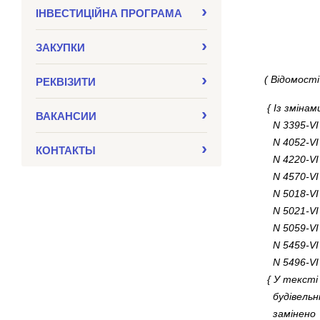
ІНВЕСТИЦІЙНА ПРОГРАМА
ЗАКУПКИ
( Відомості
РЕКВІЗИТИ
{ Із зміна
ВАКАНСИИ
N 3395-VI 
N 4052-VI 
КОНТАКТЫ
N 4220-VI 
N 4570-VI 
N 5018-VI 
N 5021-VI 
N 5059-VI 
N 5459-VI 
N 5496-VI 
{ У тексті
будівельні
замінено 