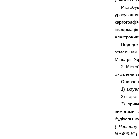
     Містобу
урахуванням
картографіч
інформація  
     Порядо
земельним  
     2. Міст
     3)  при
вимогами   з
{  Частину 
N 5496-VI ( 