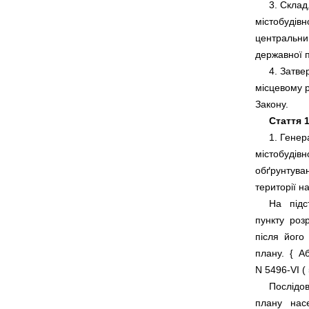
     3. Скла
містобудівно
центральним
     4. Затв
місцевому рі
Стаття 1
     1. Гене
містобудівно
обґрунтуван
     На   пі
пункту  роз
після  його
плану.  {  А
N 5496-VI ( 
     Послідо
плану   насе