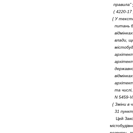
правила" 
( 
4220-17
{ У текст
питань б
відмінка
влади, щ
містобуду
архітекту
архітект
державно
відмінках
архітект
та числі,
N 5459-VI
{ Зміни в 
31 пункту
     Цей Зак
містобудівн
розвитку   т