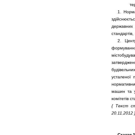
     1.  Но
здійснюєтьс
державних  
     2.   Це
формування 
містобудуван
затвердженн
будівельних 
усталеної  
нормативних
машин  та  
{  Текст  с
20.11.2012 }
Стаття 1