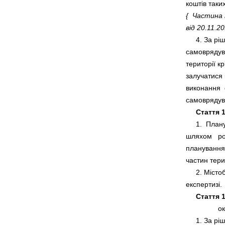
{  Частина 
від 20.11.20
     4. За р
самоврядува
території кр
залучатися 
виконання  
Стаття 1
     1.  Пла
шляхом   ро
планування 
     2. Міст
Стаття 1
     1. За 