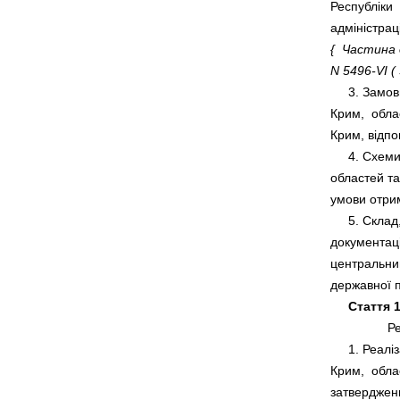
Республіки  
{  Частина 
N 5496-VI ( 
     3. Зам
Крим,  обла
     4. Схем
областей та
     5. Склад
документації
центральним
Стаття 1
     1. Реа
Крим,  обла
затвердження