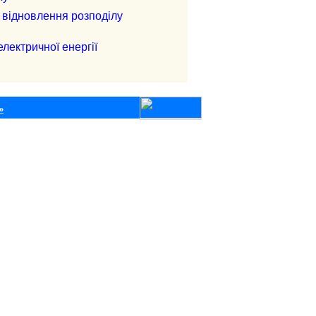
 відновлення розподілу
ектричної енергії
»