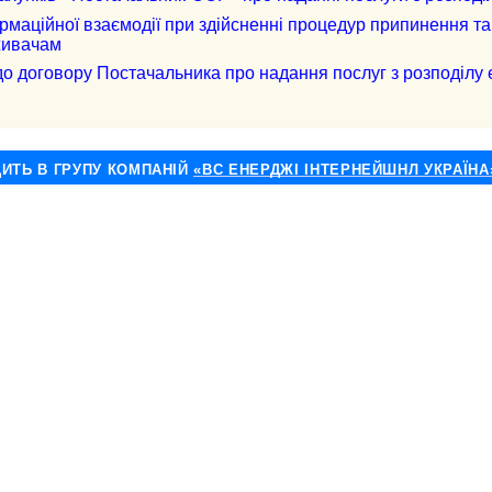
рмаційної взаємодії при здійсненні процедур припинення та
живачам
говору Постачальника про надання послуг з розподілу ел
ДИТЬ В ГРУПУ КОМПАНІЙ
«ВС ЕНЕРДЖІ ІНТЕРНЕЙШНЛ УКРАЇНА