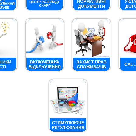
Р З
НОРМАТИВНІ
УКЛ
ЦЕНТР РОЗГЛЯДУ
ВУВАННЯ
СКАРГ
ДОКУМЕНТИ
ДОГ
ВАЧІВ
НИКИ
ВКЛЮЧЕННЯ/
ЗАХИСТ ПРАВ
CALL
СТІ
ВІДКЛЮЧЕННЯ
СПОЖИВАЧІВ
СТИМУЛЮЮЧЕ
РЕГУЛЮВАННЯ