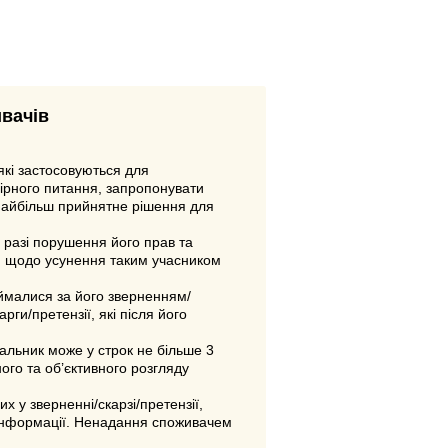
ивачів
які застосовуються для
ірного питання, запропонувати
 найбільш прийнятне рішення для
у разі порушення його прав та
єю щодо усунення таким учасником
иймалися за його зверненням/
рги/претензії, які після його
альник може у строк не більше 3
го та об’єктивного розгляду
 у зверненні/скарзі/претензії,
о інформації. Ненадання споживачем