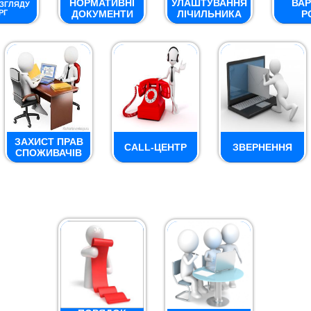
НОРМАТИВНІ
УЛАШТУВАННЯ
ВАР
ОЗГЛЯДУ
РГ
ДОКУМЕНТИ
ЛІЧИЛЬНИКА
Р
ЗАХИСТ ПРАВ
CALL-ЦЕНТР
ЗВЕРНЕННЯ
СПОЖИВАЧІВ