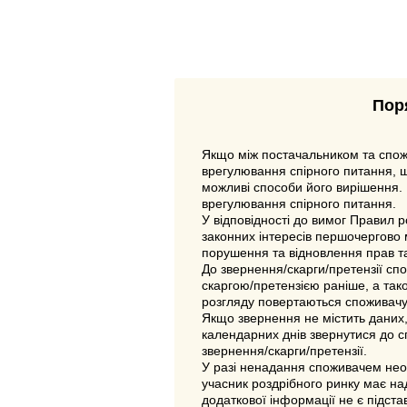
Поря
Якщо між постачальником та спожи
врегулювання спірного питання, 
можливі способи його вирішення.
врегулювання спірного питання.
У відповідності до вимог Правил р
законних інтересів першочергово
порушення та відновлення прав та
До звернення/скарги/претензії сп
скаргою/претензією раніше, а тако
розгляду повертаються споживачу
Якщо звернення не містить даних,
календарних днів звернутися до с
звернення/скарги/претензії.
У разі ненадання споживачем необ
учасник роздрібного ринку має на
додаткової інформації не є підста