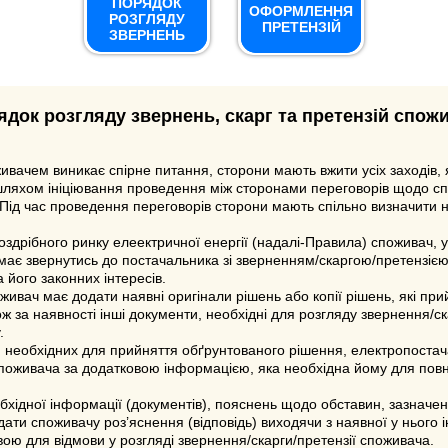
ПОРЯДОК
ОФОРМЛЕННЯ
РОЗГЛЯДУ
ПРЕТЕНЗІЙ
ЗВЕРНЕНЬ
док розгляду звернень, скарг та претензій спож
вачем виникає спірне питання, сторони мають вжити усіх заходів, 
шляхом ініціювання проведення між сторонами переговорів щодо сп
 Під час проведення переговорів сторони мають спільно визначити
оздрібного ринку елеектричної енергії (надалі-Правила) споживач, 
 має звернутись до постачальника зі зверненням/скаргою/претензі
 його законних інтересів.
оживач має додати наявні оригінали рішень або копії рішень, які пр
ж за наявності інші документи, необхідні для розгляду звернення/ска
.
 необхідних для прийняття обґрунтованого рішення, електропостач
поживача за додатковою інформацією, яка необхідна йому для повно
хідної інформації (документів), пояснень щодо обставин, зазначених
дати споживачу роз’яснення (відповідь) виходячи з наявної у ньог
вою для відмови у розгляді звернення/скарги/претензії споживача.