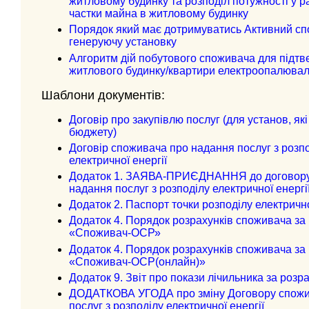
житловому будинку та розподіл потужності у ра
частки майна в житловому будинку
Порядок який має дотримуватись Активний с
генеруючу установку
Алгоритм дій побутового споживача для підт
житлового будинку/квартири електроопалюва
Шаблони документів:
Договір про закупівлю послуг (для установ, як
бюджету)
Договір споживача про надання послуг з розпо
електричної енергії
Додаток 1. ЗАЯВА-ПРИЄДНАННЯ до договору
надання послуг з розподілу електричної енергі
Додаток 2. Паспорт точки розподілу електрично
Додаток 4. Порядок розрахунків споживача за 
«Споживач-ОСР»
Додаток 4. Порядок розрахунків споживача за 
«Споживач-ОСР(онлайн)»
Додаток 9. Звіт про покази лічильника за розр
ДОДАТКОВА УГОДА про зміну Договору спожи
послуг з розподілу електричної енергії