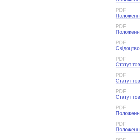
PDF
Положення
PDF
Положення
PDF
Свідоцтво
PDF
Статут то
PDF
Статут то
PDF
Статут то
PDF
Положення
PDF
Положення