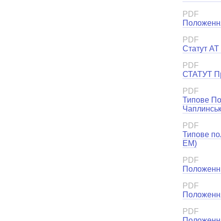
PDF
Положення
PDF
Статут АТ
PDF
СТАТУТ П
PDF
Типове По
Чаплинськ
PDF
Типове по
ЕМ)
PDF
Положенн
PDF
Положення
PDF
Положення