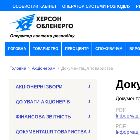
ОСОБИСТИЙ КАБІНЕТ
ОПЕРАТОР СИСТЕМИ РОЗПОДІЛУ
Р
ГОЛОВНА
ТОВАРИСТВО
ПРЕС-ЦЕНТР
СПОЖИВАЧАМ
ВИРО
Головна
Акціонерам
Документація товариства
Док
АКЦІОНЕРНІ ЗБОРИ
Документа
ДО УВАГИ АКЦІОНЕРІВ
PDF
Інформаці
ФІНАНСОВА ЗВІТНІСТЬ
PDF
ДОКУМЕНТАЦІЯ ТОВАРИСТВА
Інформаці