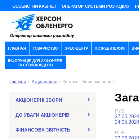
ОСОБИСТИЙ КАБІНЕТ
ОПЕРАТОР СИСТЕМИ РОЗПОДІЛУ
Р
ГЛАВНАЯ
ТОВАРИСТВО
ПРЕС-ЦЕНТР
ПОТРЕБИТЕЛЯМ
ВИ
ІНФОРМАЦІЯ ДЛЯ АКЦІОНЕРІВ
ТА СТЕЙКХОЛДЕРІВ
Главная
Акционерам
Загальні збори акціонерів
Зага
АКЦІОНЕРНІ ЗБОРИ
P7S
ДО УВАГИ АКЦІОНЕРІВ
27.05.2024
24.05.2024
ФІНАНСОВА ЗВІТНІСТЬ
PDF
27.05.2024