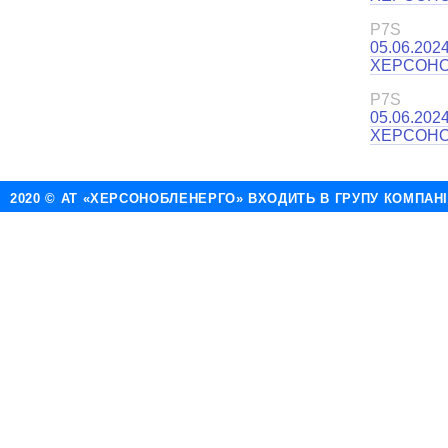
P7S
05.06.202
ХЕРСОНО
P7S
05.06.202
ХЕРСОНО
2020 © АТ «ХЕРСОНОБЛЕНЕРГО» ВХОДИТЬ В ГРУПУ КОМПАН