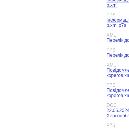
р.xml
P7S
Інформація
р.xml.p7s
XML
Перелік до
P7S
Перелік до
XML
Повідомле
корегов.x
P7S
Повідомле
корегов.xm
DOC
22.05.202
Херсонобл
P7S